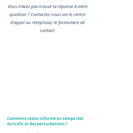
Vous n’avez pas trouvé la réponse à votre
question ? Contactez-nous via le centre
d'appel ou remplissez le formulaire de
contact.
Centre
d'appel /
Call Center
Numéro :
0596 37 37 22
Horaires : Lundi au Vendredi : 07H30 - 18H00
Samedi : 08H00 - 12H00
Comment rester informé en temps réel
du trafic et des perturbations ?