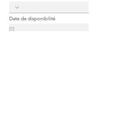
Date de disponibilité
Importer fichier
Importez un fichier pris en charge (max. 15 Mo)
Envoyer