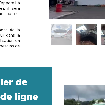
'appareil à
es, il sera
gne ou est
isons de la
ur dans la
lisation en
besoins de
tier de
 de ligne