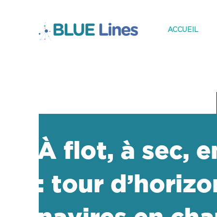
ACCUEIL
À flot, à sec, 
: tour d’horiz
navires en cha