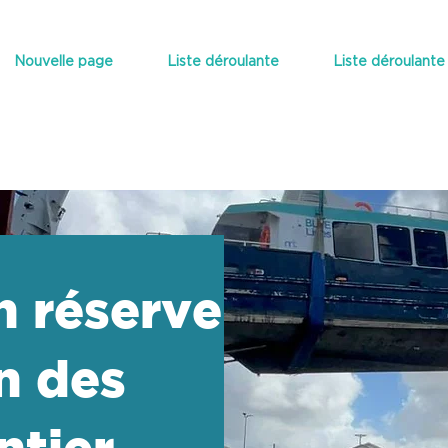
Nouvelle page
Liste déroulante
Liste déroulante
en réserve
on des
ntier