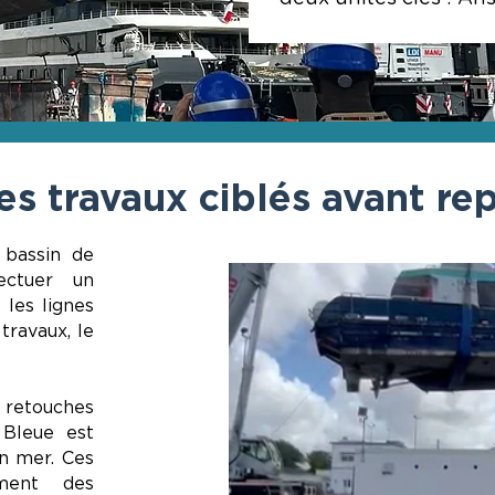
es travaux ciblés avant r
 bassin de
ectuer un
les lignes
travaux, le
, retouches
e Bleue est
en mer. Ces
mment des