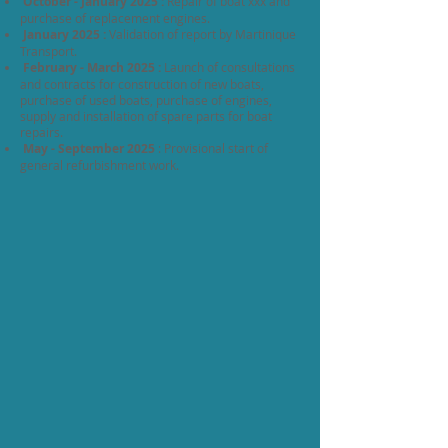
October - January 2025 :
Repair of boat xxx and
purchase of replacement engines.
January 2025 :
Validation of report by Martinique
Transport.
February - March 2025 :
Launch of consultations
and contracts for construction of new boats,
purchase of used boats, purchase of engines,
supply and installation of spare parts for boat
repairs.
May - September 2025
: Provisional start of
general refurbishment work.