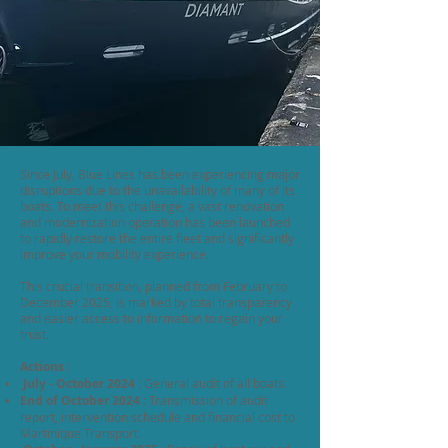
Since July, Blue Lines has been experiencing major
disruptions due to the unavailability of many of its
boats. To meet this challenge, a vast renovation
and modernization operation has been launched
to rapidly restore the entire fleet and significantly
improve your mobility experience.
This crucial transition, planned from February to
December 2025, is marked by total transparency
and easier access to information to regain your
trust.
Actions :
July - October 2024 :
General audit of all boats.
End of October 2024 :
Transmission of audit
report, intervention schedule and financial cost to
Martinique Transport.