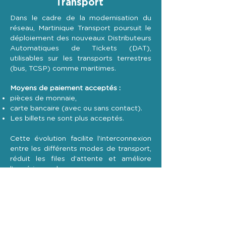
Transport
Dans le cadre de la modernisation du
réseau, Martinique Transport poursuit le
déploiement des nouveaux Distributeurs
Automatiques de Tickets (DAT),
utilisables sur les transports terrestres
(bus, TCSP) comme maritimes.
Moyens de paiement acceptés :
pièces de monnaie,
carte bancaire (avec ou sans contact).
Les billets ne sont plus acceptés.
Cette évolution facilite l’interconnexion
entre les différents modes de transport,
réduit les files d’attente et améliore
l’expérience des voyageurs.
Durant cette phase de mise en place,
des perturbations ponctuelles sont
possibles. Blue Lines et Martinique
Transport présentent leurs excuses aux
usagers pour la gêne occasionnée et