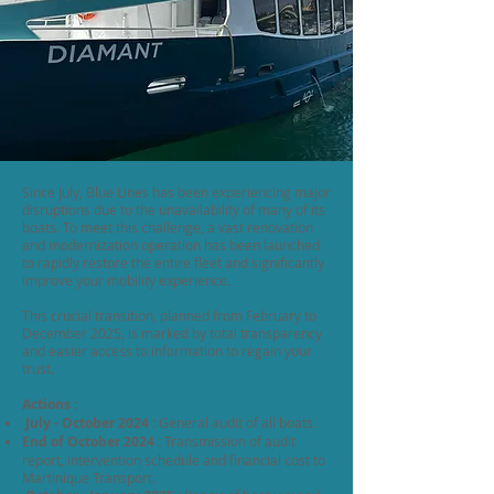
Since July, Blue Lines has been experiencing major
disruptions due to the unavailability of many of its
boats. To meet this challenge, a vast renovation
and modernization operation has been launched
to rapidly restore the entire fleet and significantly
improve your mobility experience.
This crucial transition, planned from February to
December 2025, is marked by total transparency
and easier access to information to regain your
trust.
Actions :
July - October 2024 :
General audit of all boats.
End of October 2024 :
Transmission of audit
report, intervention schedule and financial cost to
Martinique Transport.