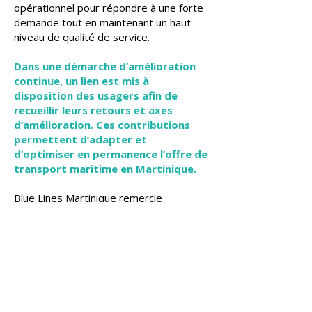
opérationnel pour répondre à une forte
demande tout en maintenant un haut
niveau de qualité de service.
Dans une démarche d’amélioration
continue, un lien est mis à
disposition des usagers afin de
recueillir leurs retours et axes
d’amélioration. Ces contributions
permettent d’adapter et
d’optimiser en permanence l’offre de
transport maritime en Martinique.
Blue Lines Martinique remercie
l’ensemble de ses équipes et
partenaires mobilisés ainsi que les
passagers pour leur confiance lors du
Carnaval 2026.
Retrouvez toutes vos questions fréquentes