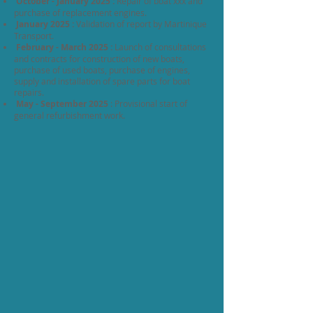
October - January 2025 :
Repair of boat xxx and
purchase of replacement engines.
January 2025 :
Validation of report by Martinique
Transport.
February - March 2025 :
Launch of consultations
and contracts for construction of new boats,
purchase of used boats, purchase of engines,
supply and installation of spare parts for boat
repairs.
May - September 2025
: Provisional start of
general refurbishment work.